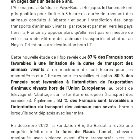
en cages dans un délai de 5 ans
.
L’Allemagne, la Suède, les Pays-Bas, la Belgique, le Danemark ont
pris position pour limiter à 8 heures la durée de transport des
animaux conduits à l’abattoir et pour l’interdiction des longs
transports d’animaux vivants, par route et par mer, vers les pays
tiers, la France s’y oppose alors qu’elle n’est pas en mesure de
veiller au « bien-être » des animaux transportés et abattus au
Moyen-Orient ou autre destination hors UE.
Cette nouvelle étude de l’Ifop révèle que
87 % des Français sont
favorables à une limitation de la durée de transport des
animaux vivants
à un maximum de huit heures pour les
mammifères et à 4 heures pour les volailles et lapins.
80 % des
Français sont favorables à l’interdiction de l’exportation
d’animaux vivants hors de l’Union Européenne
, au profit de
l’élevage et l’abattage sur le territoire européen (transport des
carcasses). Également,
83 % des Français sont favorables à
l’interdiction du transport des animaux non sevrés
, hormis
lorsqu’ils sont déplacés avec leur mère.
En décembre 2022, la Fondation Brigitte Bardot a révélé une
enquête inédite sur la
foire de Maurs
(Cantal), chevaux
manipulés avec violence avant d’être transportés vers les