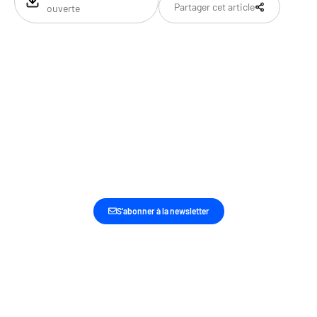
Partager cet article
ouverte
SOYEZ LES PREMIERS INFORMÉS DE NOS
DERNIÈRES ACTUALITÉS ET ACTIONS
S’abonner à la newsletter