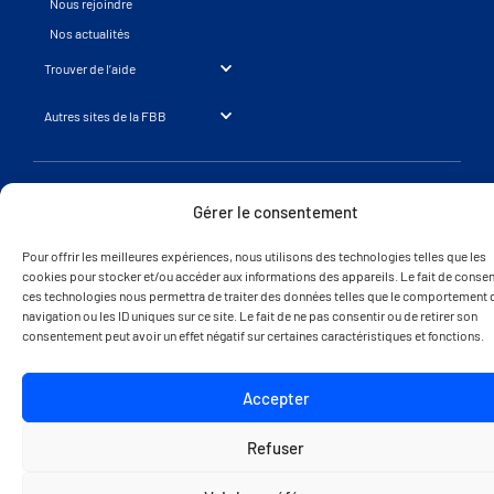
Nous rejoindre
Nos actualités
Trouver de l’aide
Autres sites de la FBB
© 2025 Fondation Brigitte Bardot - Tous
Mentions légales
droits réservés
Gérer le consentement
Une réalisation SearchBooster.fr
Pour offrir les meilleures expériences, nous utilisons des technologies telles que les
cookies pour stocker et/ou accéder aux informations des appareils. Le fait de consent
ces technologies nous permettra de traiter des données telles que le comportement 
navigation ou les ID uniques sur ce site. Le fait de ne pas consentir ou de retirer son
consentement peut avoir un effet négatif sur certaines caractéristiques et fonctions.
Accepter
Refuser