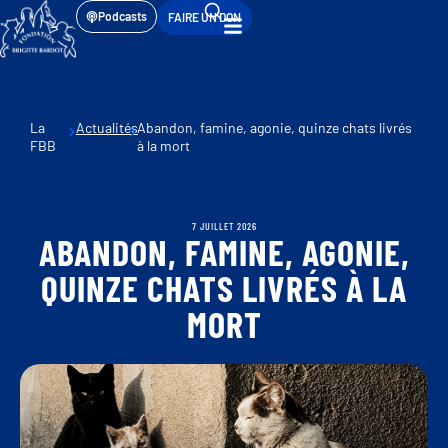
Podcasts
FAIRE UN DON
La
Actualités
Abandon, famine, agonie, quinze chats livrés
FBB
à la mort
7 JUILLET 2026
ABANDON, FAMINE, AGONIE,
QUINZE CHATS LIVRÉS À LA
MORT