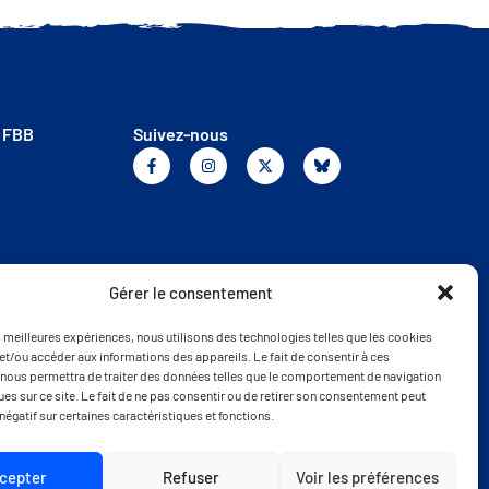
a FBB
Suivez-nous
Gérer le consentement
es meilleures expériences, nous utilisons des technologies telles que les cookies
et/ou accéder aux informations des appareils. Le fait de consentir à ces
nous permettra de traiter des données telles que le comportement de navigation
ques sur ce site. Le fait de ne pas consentir ou de retirer son consentement peut
 négatif sur certaines caractéristiques et fonctions.
cepter
Refuser
Voir les préférences