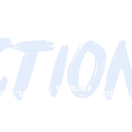
STÉRILISER
NDRE
SAUVER
SOUTENIR
LES
LES
LES
ANIMAUX
S
ANIMAUX
ASSOCIATIO
SUR
AUX
LE