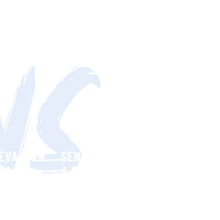
ÉVALUER
SENSIBILISER
INTERPELLER
LA
À LA
LES
NS
SENSIBILISATION
CAUSE
POUVOIRS
DES
ANIMALE
PUBLICS
FRANÇAIS