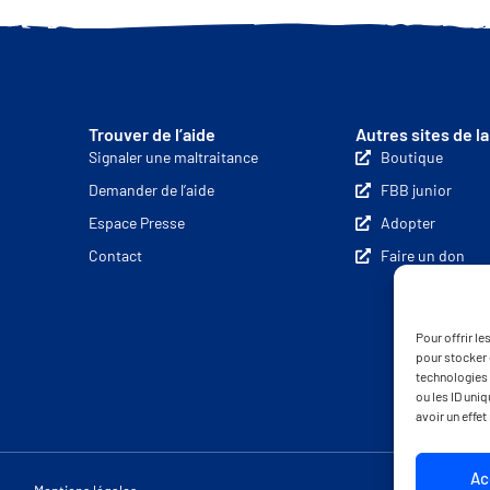
Trouver de l’aide
Autres sites de l
Signaler une maltraitance
Boutique
Demander de l’aide
FBB junior
Espace Presse
Adopter
Contact
Faire un don
Pour offrir l
pour stocker 
technologies 
ou les ID uni
avoir un effet
Ac