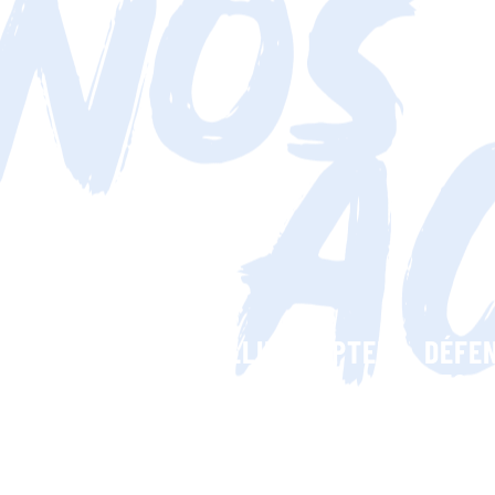
ACCUEILLIR
ADOPTER
DÉFE
LES
ET
LES
ANIMAUX
FAVORISER
DROIT
EN
UNE
DES
DANGER
NOUVELLE
ANIM