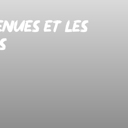
enues et les
s