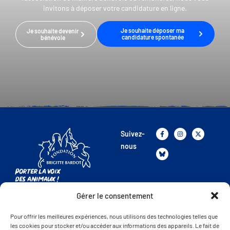
invitons à déposer votre candidature en ligne.
Je souhaite déposer ma
Je souhaite devenir
candidature spontanée
bénévole
Suivez-
nous
Porter la voix
des animaux !
Gérer le consentement
La FBB
Présentation de la FBB
Pour offrir les meilleures expériences, nous utilisons des technologies telles que
les cookies pour stocker et/ou accéder aux informations des appareils. Le fait de
Nos combats