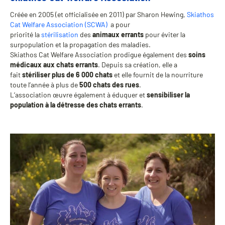
Créée en 2005 (et officialisée en 2011) par Sharon Hewing,
Skiathos
Cat Welfare Association (SCWA)
a pour
priorité la
stérilisation
des
animaux errants
pour éviter la
surpopulation et la propagation des maladies.
Skiathos Cat Welfare Association prodigue également des
soins
médicaux aux chats errants
. Depuis sa création, elle a
fait
stériliser plus de 6 000 chats
et elle fournit de la nourriture
toute l’année à plus de
500 chats des rues
.
L’association œuvre également à éduquer et
sensibiliser la
population à la détresse
des chats errants
.