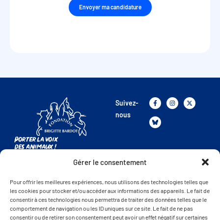
Envoyer ma candidature
Suivez-
nous
Porter la voix
des animaux !
Gérer le consentement
La FBB
Présentation de la FBB
Pour offrir les meilleures expériences, nous utilisons des technologies telles que
les cookies pour stocker et/ou accéder aux informations des appareils. Le fait de
Nos combats
consentir à ces technologies nous permettra de traiter des données telles que le
Nos refuges
comportement de navigation ou les ID uniques sur ce site. Le fait de ne pas
consentir ou de retirer son consentement peut avoir un effet négatif sur certaines
Nous rejoindre