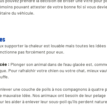
s pouvez prendre la décision de briser une vitre pour por
oins pouvant attester de votre bonne foi si vous deviez
iétaire du véhicule.
ées
ux supporter la chaleur est louable mais toutes les idée
onctionne pas forcément pour eux.
cée :
Plonger son animal dans de l’eau glacée est, comm
e. Pour rafraîchir votre chien ou votre chat, mieux vaut
ruffe.
nlever une couche de poils à nos compagnons à quatre p
ne mauvaise idée. Nos animaux ont besoin de leur pelage 
our les aider à enlever leur sous-poil qu’ils perdent natu