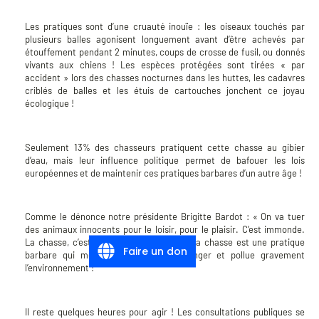
Les pratiques sont d’une cruauté inouïe : les oiseaux touchés par
plusieurs balles agonisent longuement avant d’être achevés par
étouffement pendant 2 minutes, coups de crosse de fusil, ou donnés
vivants aux chiens ! Les espèces protégées sont tirées « par
accident » lors des chasses nocturnes dans les huttes, les cadavres
criblés de balles et les étuis de cartouches jonchent ce joyau
écologique !
Seulement 13% des chasseurs pratiquent cette chasse au gibier
d’eau, mais leur influence politique permet de bafouer les lois
européennes et de maintenir ces pratiques barbares d’un autre âge !
Comme le dénonce notre présidente Brigitte Bardot : « On va tuer
des animaux innocents pour le loisir, pour le plaisir. C’est immonde.
La chasse, c’est un assassinat légal ! » La chasse est une pratique
Faire un don
barbare qui met la biodiversité en danger et pollue gravement
l’environnement !
Il reste quelques heures pour agir ! Les consultations publiques se