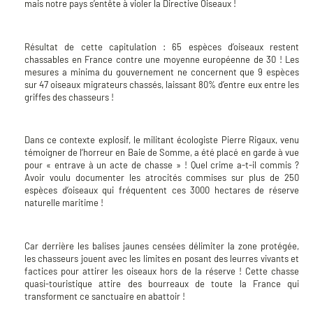
mais notre pays s’entête à violer la Directive Oiseaux !
Résultat de cette capitulation : 65 espèces d’oiseaux restent
chassables en France contre une moyenne européenne de 30 ! Les
mesures a minima du gouvernement ne concernent que 9 espèces
sur 47 oiseaux migrateurs chassés, laissant 80% d’entre eux entre les
griffes des chasseurs !
Dans ce contexte explosif, le militant écologiste Pierre Rigaux, venu
témoigner de l’horreur en Baie de Somme, a été placé en garde à vue
pour « entrave à un acte de chasse » ! Quel crime a-t-il commis ?
Avoir voulu documenter les atrocités commises sur plus de 250
espèces d’oiseaux qui fréquentent ces 3000 hectares de réserve
naturelle maritime !
Car derrière les balises jaunes censées délimiter la zone protégée,
les chasseurs jouent avec les limites en posant des leurres vivants et
factices pour attirer les oiseaux hors de la réserve ! Cette chasse
quasi-touristique attire des bourreaux de toute la France qui
transforment ce sanctuaire en abattoir !