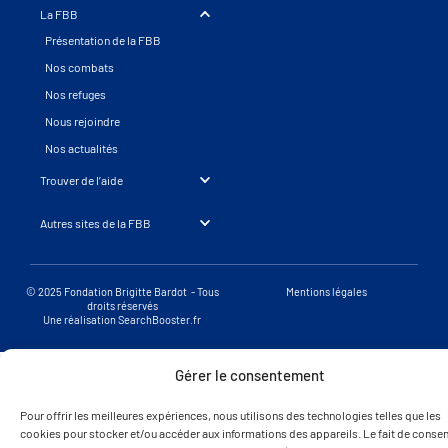
La FBB
Présentation de la FBB
Nos combats
Nos refuges
Nous rejoindre
Nos actualités
Trouver de l’aide
Autres sites de la FBB
© 2025 Fondation Brigitte Bardot - Tous
Mentions légales
droits réservés
Une réalisation SearchBooster.fr
Gérer le consentement
Pour offrir les meilleures expériences, nous utilisons des technologies telles que les
cookies pour stocker et/ou accéder aux informations des appareils. Le fait de consent