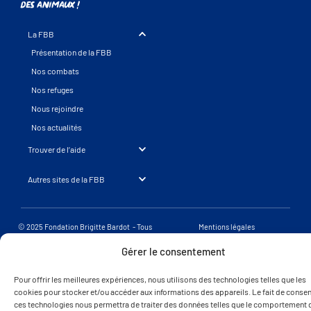
des animaux !
La FBB
Présentation de la FBB
Nos combats
Nos refuges
Nous rejoindre
Nos actualités
Trouver de l’aide
Autres sites de la FBB
© 2025 Fondation Brigitte Bardot - Tous
Mentions légales
droits réservés
Une réalisation SearchBooster.fr
Gérer le consentement
Pour offrir les meilleures expériences, nous utilisons des technologies telles que les
cookies pour stocker et/ou accéder aux informations des appareils. Le fait de consent
ces technologies nous permettra de traiter des données telles que le comportement 