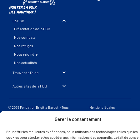
Porter la voix
des animaux !
La FBB
Présentation de la FBB
Nos combats
Nos refuges
Nous rejoindre
Nos actualités
Trouver de l’aide
Autres sites de la FBB
© 2025 Fondation Brigitte Bardot - Tous
Mentions légales
droits réservés
Une réalisation SearchBooster.fr
Gérer le consentement
Pour offrir les meilleures expériences, nous utilisons des technologies telles que les
cookies pour stocker et/ou accéder aux informations des appareils. Le fait de consent