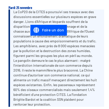
Mardi 25 novembre
La CoP20 de la CITES a poursuivi ses travaux avec des
discussions essentielles sur plusieurs espèces en grave
danger. Lions d'Afrique et léopards souffrent de la
disparition de leur habitat, du braconnage et de la
Faire un don
chasse aux trophées. Les vautours d'Afrique de l'Ouest
connaissent un effondrement dramatique de leurs
populations à cause des empoisonnements et du trafic.
Les amphibiens, avec près de 8 000 espèces menacées
par la pollution et la destruction des zones humides,
figurent parmi les groupes les plus en péril au monde.
Le pangolin demeure le cas le plus alarmant : malgré
l'interdiction internationale de son commerce depuis
2016, il reste le mammifère le plus braconné. La Chine
continue d'autoriser son commerce national, ce qui
alimente un trafic massif menaçant directement les huit
espèces existantes. Enfin, les passereaux représentent
60% des oiseaux commercialisés mais seulement 1,4%
bénéficient d'une protection CITES. La Fondation
Brigitte Bardot et la coalition SSN plaident pour
renforcer leur protection.