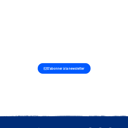
SOYEZ LES PREMIERS INFORMÉS DE NOS
DERNIÈRES ACTUALITÉS ET ACTIONS
S’abonner à la newsletter