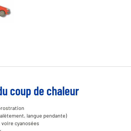
u coup de chaleur
rostration
(halètement, langue pendante)
 voire cyanosées
s