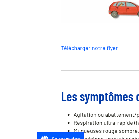
Télécharger notre flyer
Les symptômes d
Agitation ou abattement/p
Respiration ultra-rapide 
Muqueuses rouge sombre,
Convulsions, yeux révulsé
Faire un don