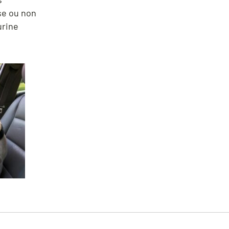
se ou non
urine