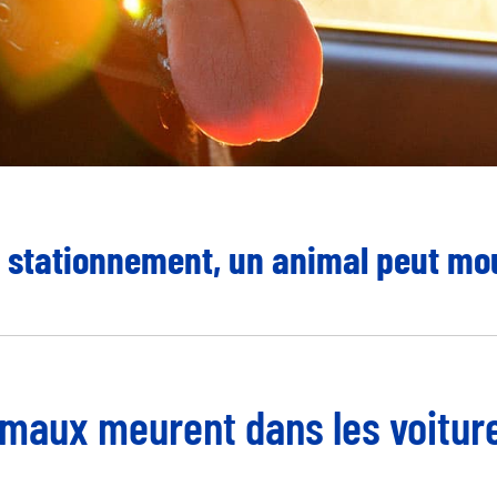
 stationnement, un animal peut mou
nimaux meurent dans les voitur