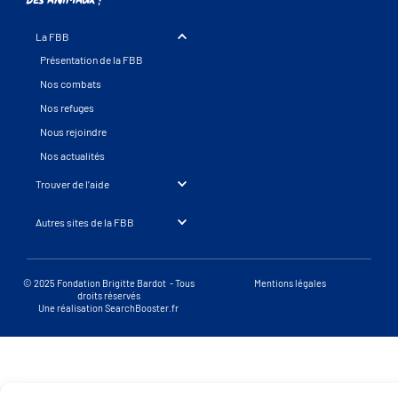
des animaux !
La FBB
Présentation de la FBB
Nos combats
Nos refuges
Nous rejoindre
Nos actualités
Trouver de l’aide
Autres sites de la FBB
© 2025 Fondation Brigitte Bardot - Tous
Mentions légales
droits réservés
Une réalisation SearchBooster.fr