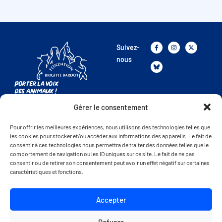
Suivez-
nous
Porter la voix
des animaux !
Gérer le consentement
La FBB
Présentation de la FBB
Pour offrir les meilleures expériences, nous utilisons des technologies telles que
les cookies pour stocker et/ou accéder aux informations des appareils. Le fait de
Nos combats
consentir à ces technologies nous permettra de traiter des données telles que le
Nos refuges
comportement de navigation ou les ID uniques sur ce site. Le fait de ne pas
consentir ou de retirer son consentement peut avoir un effet négatif sur certaines
Nous rejoindre
caractéristiques et fonctions.
Nos actualités
Trouver de l’aide
Accepter
Autres sites de la FBB
Refuser