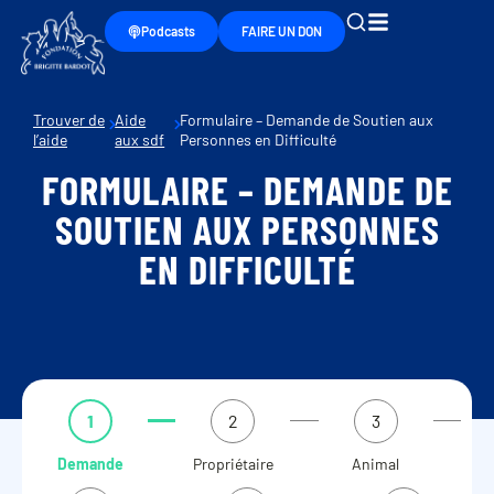
Podcasts
FAIRE UN DON
Trouver de
Aide
Formulaire – Demande de Soutien aux
l’aide
aux sdf
Personnes en Difficulté
FORMULAIRE – DEMANDE DE
SOUTIEN AUX PERSONNES
EN DIFFICULTÉ
1
2
3
Demande
Propriétaire
Animal