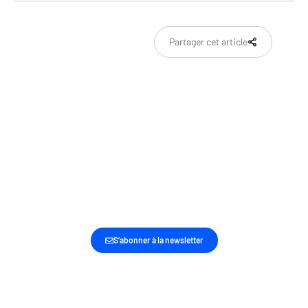
Partager cet article
SOYEZ LES PREMIERS INFORMÉS DE NOS
DERNIÈRES ACTUALITÉS ET ACTIONS
S’abonner à la newsletter