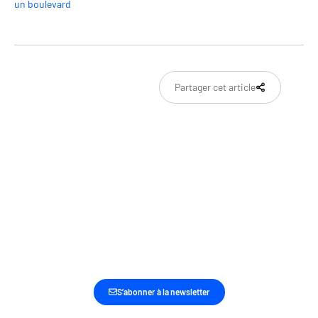
un boulevard
Partager cet article
SOYEZ LES PREMIERS INFORMÉS DE NOS
DERNIÈRES ACTUALITÉS ET ACTIONS
S’abonner à la newsletter