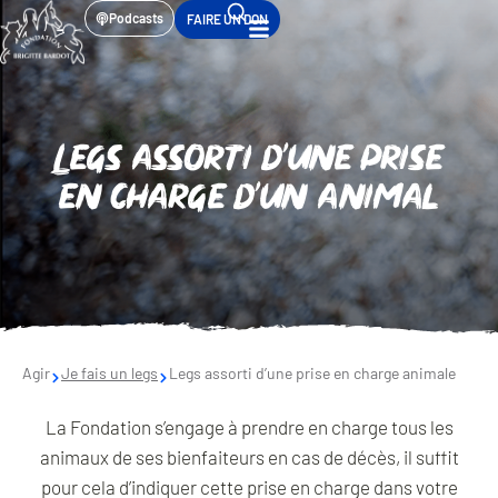
Podcasts
FAIRE UN DON
Legs assorti d’une prise
en charge d’un animal
Agir
Je fais un legs
Legs assorti d’une prise en charge animale
La Fondation s’engage à prendre en charge tous les
animaux de ses bienfaiteurs en cas de décès, il suffit
pour cela d’indiquer cette prise en charge dans votre