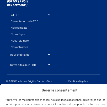
Porter la voix
des animaux !
La FBB
Présentation de la FBB
Nos combats
Nos refuges
Nous rejoindre
Nos actualités
Trouver de l’aide
Autres sites de la FBB
© 2025 Fondation Brigitte Bardot - Tous
Mentions légales
droits réservés
Une réalisation SearchBooster.fr
Gérer le consentement
Pour offrir les meilleures expériences, nous utilisons des technologies telles que les
cookies pour stocker et/ou accéder aux informations des appareils. Le fait de consent