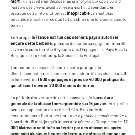
mort
: «
Il est interdit d’exposer un animal pris aux abois ou à la
morsure des chiens avant sa mise à mort
». Cependant, en
pratique cette interdiction est
inapplicable
: il n’est plus
possible de maîtriser ce que fait un chien une fois entré dans le
terrier.
En Europe,
la France est l’un des derniers pays à autoriser
encore cette barbarie
, puisque de nombreux pays ont interdit
la vénerie sous terre (le Royaume Uni, l’Espagne, les Pays Bas, la
Belgique, le Luxembourg, la Suisse et le Portugal).
Tout comme la chasse à courre, cette pratique de
divertissement cruelle concerne une minorité des chasseurs. Il
existe environ
1 500 équipages et près de 40 000 pratiquants,
qui utilisent environ 70 000 chiens de terrier
.
La période d’ouverture de cette chasse va de l
’ouverture
générale de la chasse (mi-septembre) au 15 janvier
, et le préfet
peut, en application de l’article R 424-5 du code de
l’environnement l’autoriser pour une «
période complémentaire
»
à partir du 15 mai, jusqu’à l’ouverture générale. Chaque année,
12
000 blaireaux sont tués au terrier par ces chasseurs, après
avoir subi plusieurs heures de terreur, de stress et connu une