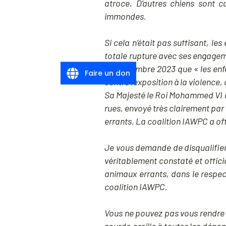
atroce. D’autres chiens sont c
immondes.
Si cela n’était pas suffisant, l
totale rupture avec ses engageme
18 septembre 2023 que « les enf
Faire un don
contre l’exposition à la violenc
Sa Majesté le Roi Mohammed VI av
rues, envoyé très clairement par l
errants. La coalition IAWPC a of
Je vous demande de disqualifier 
véritablement constaté et offici
animaux errants, dans le respec
coalition IAWPC.
Vous ne pouvez pas vous rendre 