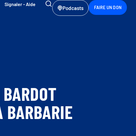
Signaler - Aide
Podcasts
FAIRE UN DON
E BARDOT
A BARBARIE