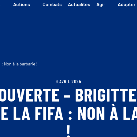
B
Actions
Combats
Actualités
Agir
Adopter
 : Non à la barbarie !
9 AVRIL 2025
OUVERTE – BRIGITT
E LA FIFA : NON À L
!