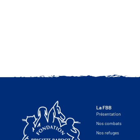
SOYEZ LES PREM
La FBB
Présentation
Nos combats
Nos refuges