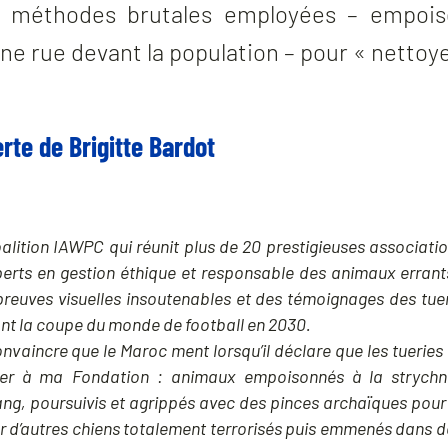
es méthodes brutales employées – empois
ne rue devant la population – pour « nettoyer 
rte de Brigitte Bardot
oalition IAWPC qui réunit plus de 20 prestigieuses associati
perts en gestion éthique et responsable des animaux erran
preuves visuelles insoutenables et des témoignages des tue
ant la coupe du monde de football en 2030.
nvaincre que le Maroc ment lorsqu’il déclare que les tuerie
uer à ma Fondation : animaux empoisonnés à la strychni
g, poursuivis et agrippés avec des pinces archaïques pour êt
sur d’autres chiens totalement terrorisés puis emmenés dans 