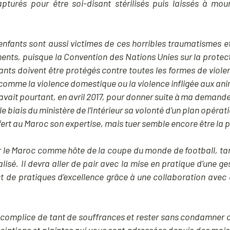
apturés pour être soi-disant stérilisés puis laissés à mo
es enfants sont aussi victimes de ces horribles traumatismes e
nts, puisque la Convention des Nations Unies sur la protecti
ants doivent être protégés contre toutes les formes de viole
e, comme la violence domestique ou la violence infligée aux a
ait pourtant, en avril 2017, pour donner suite à ma demande 
e biais du ministère de l’Intérieur sa volonté d’un plan opérat
fert au Maroc son expertise, mais tuer semble encore être la
le Maroc comme hôte de la coupe du monde de football, tant 
alisé. Il devra aller de pair avec la mise en pratique d’une g
t de pratiques d’excellence grâce à une collaboration avec 
complice de tant de souffrances et rester sans condamner 