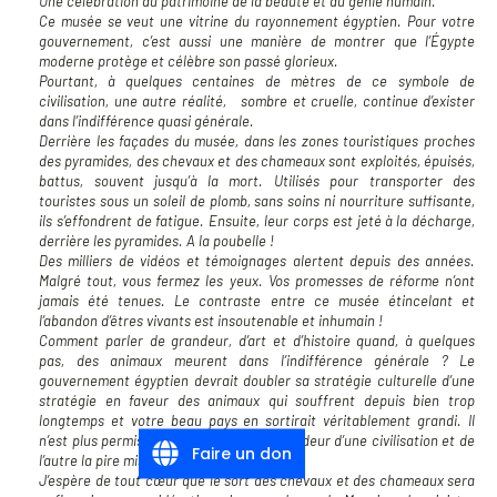
Une célébration du patrimoine de la beauté et du génie humain.
Ce musée se veut une vitrine du rayonnement égyptien. Pour votre
gouvernement, c’est aussi une manière de montrer que l’Égypte
moderne protège et célèbre son passé glorieux.
Pourtant, à quelques centaines de mètres de ce symbole de
civilisation, une autre réalité, sombre et cruelle, continue d’exister
dans l’indifférence quasi générale.
Derrière les façades du musée, dans les zones touristiques proches
des pyramides, des chevaux et des chameaux sont exploités, épuisés,
battus, souvent jusqu’à la mort. Utilisés pour transporter des
touristes sous un soleil de plomb, sans soins ni nourriture suffisante,
ils s’effondrent de fatigue. Ensuite, leur corps est jeté à la décharge,
derrière les pyramides. A la poubelle !
Des milliers de vidéos et témoignages alertent depuis des années.
Malgré tout, vous fermez les yeux. Vos promesses de réforme n’ont
jamais été tenues. Le contraste entre ce musée étincelant et
l’abandon d’êtres vivants est insoutenable et inhumain !
Comment parler de grandeur, d’art et d’histoire quand, à quelques
pas, des animaux meurent dans l’indifférence générale ? Le
gouvernement égyptien devrait doubler sa stratégie culturelle d’une
stratégie en faveur des animaux qui souffrent depuis bien trop
longtemps et votre beau pays en sortirait véritablement grandi. Il
n’est plus permis d’avoir d’un côté la splendeur d’une civilisation et de
Faire un don
l’autre la pire misère animale !
J’espère de tout cœur que le sort des chevaux et des chameaux sera