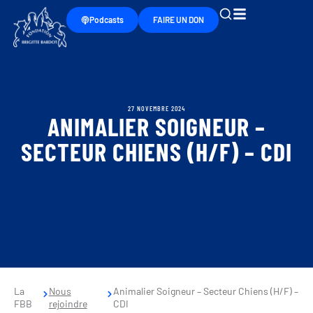
Podcasts
FAIRE UN DON
27 NOVEMBRE 2024
ANIMALIER SOIGNEUR –
SECTEUR CHIENS (H/F) – CDI
La
Nous
Animalier Soigneur – Secteur Chiens (H/F) –
FBB
rejoindre
CDI