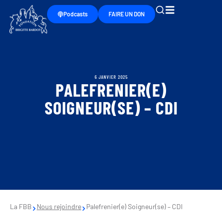
Podcasts
FAIRE UN DON
6 JANVIER 2025
PALEFRENIER(E)
SOIGNEUR(SE) – CDI
La FBB
Nous rejoindre
Palefrenier(e) Soigneur(se) – CDI