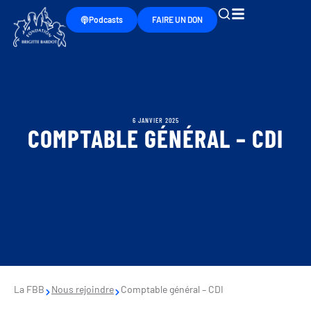
Podcasts
FAIRE UN DON
6 JANVIER 2025
COMPTABLE GÉNÉRAL – CDI
La FBB
Nous rejoindre
Comptable général – CDI