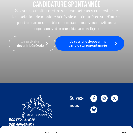
CANDIDATURE SPONTANNÉE
Si vous souhaitez mettre vos compétences au service de
l’association de manière bénévole ou rémunérée sur d’autres
postes que ceux listés ci-dessus, nous vous invitons à
déponser votre candidature en ligne.
Je souhaite déposer ma
Je souhaite
candidature spontannée
devenir bénévole
Suivez-
nous
Porter la voix
des animaux !