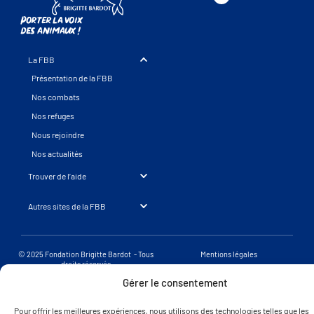
Porter la voix
des animaux !
La FBB
Présentation de la FBB
Nos combats
Nos refuges
Nous rejoindre
Nos actualités
Trouver de l’aide
Autres sites de la FBB
© 2025 Fondation Brigitte Bardot - Tous
Mentions légales
droits réservés
Une réalisation SearchBooster.fr
Gérer le consentement
Pour offrir les meilleures expériences, nous utilisons des technologies telles que les