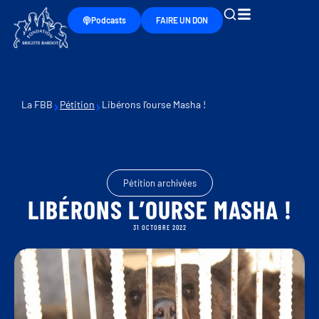
Podcasts
FAIRE UN DON
La FBB
Pétition
Libérons l’ourse Masha !
Pétition archivées
LIBÉRONS L’OURSE MASHA !
31 OCTOBRE 2022