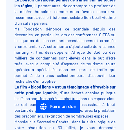
les règles
, il permet aussi de corrompre en profitant de
la misère humaine, comme nous l’avons encore vu
récemment avec le tristement célèbre lion Cecil victime
d’un safari pervers.
Ma Fondation dénonce ce scandale depuis des
décennies, en particulier lors des conférences CITES où
les quotas de chasse sont scandaleusement arrangés
« entre amis ». A cette honte s’ajoute celle du « canned
hunting », très développé en Afrique du Sud où des
milliers de condamnés sont élevés dans le but d’être
tués, avec la complicité d’agences de tourisme, tours
opérateurs spécialisés dans ce genre de trafic qui
permet à de riches collectionneurs d’assouvir leur
recherche d’un trophée.
Le film « blood lions » est un témoignage effroyable sur
cette pratique ignoble
, d’une lâcheté absolue puisque
les félins sont incarcérés et abattus dans un espace clos,
ce qui banalise et normalise un assassinat à bout
Faire un don
portant de grands fauves et accentue, avec la prédation
des braconniers, l’extinction de nombreuses espèces.
Monsieur le Secrétaire Général, dans la suite logique de
votre résolution du 30 juillet, je vous demande