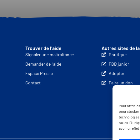
Trouver de l’aide
Autres sites de l
Signaler une maltraitance
Boutique
Demander de l’aide
FBB junior
Espace Presse
Adopter
Contact
Faire un don
Pour offrir l
pour stocker 
technologies 
ou les ID uni
avoir un effet