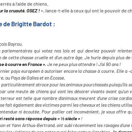
errés à l’aide de chiens.
ur la cruauté. OSEZ !
», lance-t-elle à ceux qui ont le pouvoir de ch
 de Brigitte Bardot :
çois Bayrou,
parlementaires qui votez nos lois et qui devriez pouvoir m’ente
n de cette chasse cruelle et d’un autre âge. Je hurle depuis plus d
sse à courre en France ».
Je ne peux plus attendre ! J’ai 90 ans !
dernier pays européen à autoriser encore la chasse à courre. Elle a 
e, au Pays de Galles et en Écosse.
t particulièrement atroce pour les animaux pourchassés puisqu’ils s
par une meute de chiens qui vont les dévorer vivants avant qu’un v
la terreur est telle que nombre d’animaux meurent d’une crise card
sse fait également des victimes parmi les chevaux et les chiens utilisé
ntendue ni écoutée. Pour pallier cet inconvénient, je vous offre q
ri resté sans réponse depuis « ½ siècle »
!
on et Yann Arthus-Bertrand, ont subi récemment les ravages d’une i
 seules victimes de ces actes aussi fréquents qu’ignobles.
Je demand