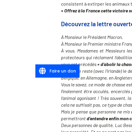
consistent à extirper les animaux t
«
Offrez à la France cette victoire s
Découvrez la lettre ouverte
À Monsieur le Président Macron,
À Monsieur le Premier ministre Fran
À vous, Mesdames et Messieurs les 
protecteurs qui réclament l’abolitio
vous ont précédés
« d’abolir la cha
Faire un don
La France reste (avec l’Irlande) le 
Belgique, en Allemagne, en Angleterr
Vous le savez, ce mode de chasse es
finalement être acculés, encerclés 
l’animal agonisant ! Très souvent, 
cela ne suffisait pas, ce type de cha
Mais je pense que personne ne m’a e
permettront
d’entendre enfin mon c
Deux personnes de qualité, Luc Bess
leur propriété. Et ce ne sont pas les