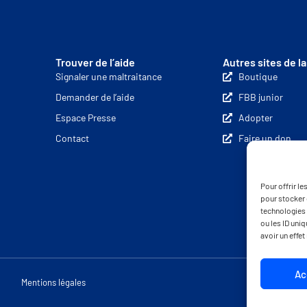
Trouver de l’aide
Autres sites de l
Signaler une maltraitance
Boutique
Demander de l’aide
FBB junior
Espace Presse
Adopter
Contact
Faire un don
Pour offrir l
pour stocker 
technologies 
ou les ID uni
avoir un effet
Ac
Mentions légales