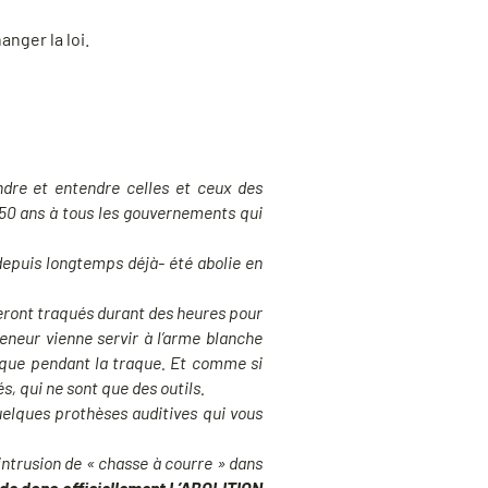
anger la loi.
ndre et entendre celles et ceux des
e 50 ans à tous les gouvernements qui
-depuis longtemps déjà- été abolie en
eront traqués durant des heures pour
eneur vienne servir à l’arme blanche
iaque pendant la traque. Et comme si
s, qui ne sont que des outils.
uelques prothèses auditives qui vous
ntrusion de « chasse à courre » dans
e donc officiellement
L’ABOLITION