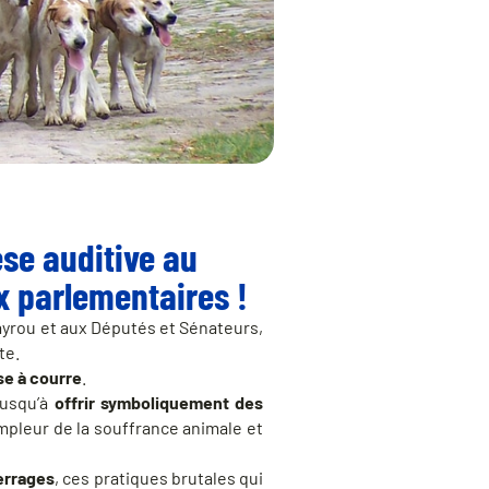
èse auditive au
x parlementaires !
yrou et aux Députés et Sénateurs,
te.
se à courre
.
jusqu’à
offrir symboliquement des
ampleur de la souffrance animale et
errages
, ces pratiques brutales qui