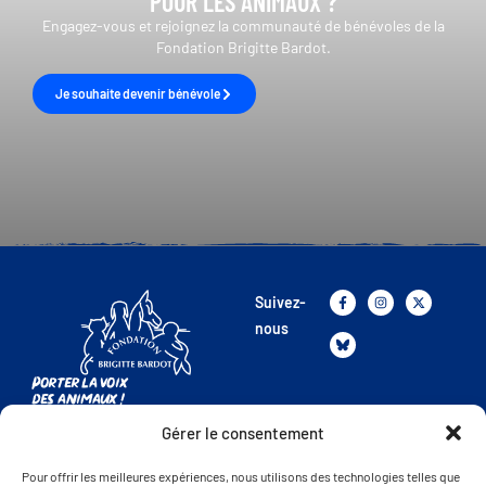
POUR LES ANIMAUX ?
Engagez-vous et rejoignez la communauté de bénévoles de la
Fondation Brigitte Bardot.
Je souhaite devenir bénévole
Suivez-
nous
Porter la voix
des animaux !
Gérer le consentement
La FBB
Présentation de la FBB
Pour offrir les meilleures expériences, nous utilisons des technologies telles que