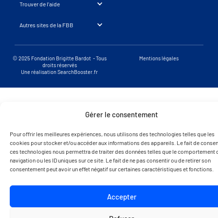
Trouver de l’aide
Autres sites de la FBB
© 2025 Fondation Brigitte Bardot - Tous
Mentions légales
droits réservés
Une réalisation SearchBooster.fr
Gérer le consentement
Pour offrir les meilleures expériences, nous utilisons des technologies telles que les
cookies pour stocker et/ou accéder aux informations des appareils. Le fait de consent
ces technologies nous permettra de traiter des données telles que le comportement 
navigation ou les ID uniques sur ce site. Le fait de ne pas consentir ou de retirer son
consentement peut avoir un effet négatif sur certaines caractéristiques et fonctions.
Accepter