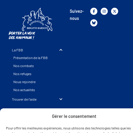
Suivez-
nous
Porter la voix
des animaux !
La FBB
Présentation de la FBB
Nos combats
Nos refuges
Nous rejoindre
Nos actualités
Trouver de l’aide
Autres sites de la FBB
Gérer le consentement
Pour offrir les meilleures expériences, nous utilisons des technologies telles que les
© 2025 Fondation Brigitte Bardot - Tous
Mentions légales