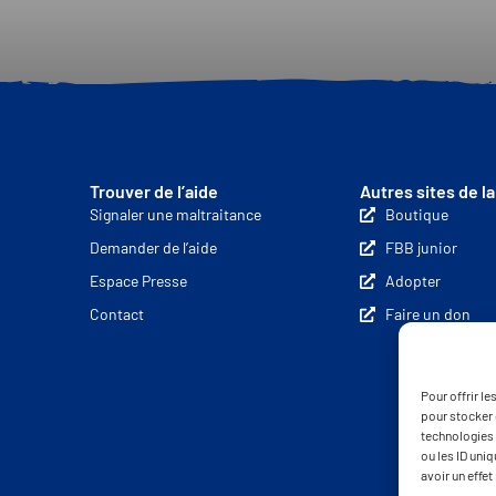
Trouver de l’aide
Autres sites de l
Signaler une maltraitance
Boutique
Demander de l’aide
FBB junior
Espace Presse
Adopter
Contact
Faire un don
Pour offrir l
pour stocker 
technologies 
ou les ID uni
avoir un effet