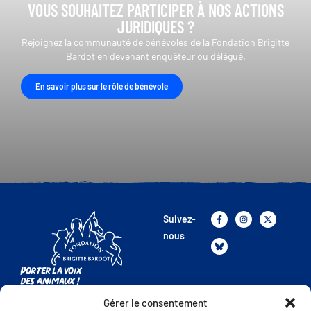
VOUS SOUHAITEZ PARTICIPER À NOS ACTIONS
JURIDIQUES ?
Rejoignez la communauté de bénévoles de la Fondation Brigitte
Bardot en devenant enquêteur ou délégué.
En savoir plus sur le rôle de bénévole
Suivez-
nous
Porter la voix
des animaux !
Gérer le consentement
La FBB