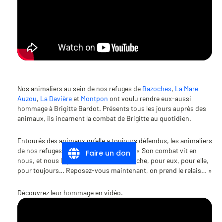
Nos animaliers au sein de nos refuges de
Bazoches
,
La Mare
Auzou
,
La Davière
et
Montpon
ont voulu rendre eux-aussi
hommage à Brigitte Bardot. Présents tous les jours auprès des
animaux, ils incarnent la combat de Brigitte au quotidien.
Entourés des animaux qu’elle a toujours défendus, les animaliers
de nos refuges disent merci à Brigitte : « Son combat vit en
Faire un don
nous, et nous le poursuivrons sans relâche, pour eux, pour elle,
pour toujours… Reposez-vous maintenant, on prend le relais… »
Découvrez leur hommage en vidéo.