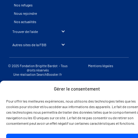
Nos refuges
Nous rejoindre
Nos actualités
Trouver de l’aide
Autres sites de la FBB
© 2025 Fondation Brigitte Bardot - Tous
Mentions légales
droits réservés
Une réalisation SearchBooster.fr
Gérer le consentement
Pour offrir les meilleures expériences, nous utilisons des technologies telles que les
cookies pour stocker et/ou accéder aux informations des appareils. Le fait de consent
ces technologies nous permettra de traiter des données telles que le comportement 
navigation ou les ID uniques sur ce site. Le fait de ne pas consentir ou de retirer son
consentement peut avoir un effet négatif sur certaines caractéristiques et fonctions.