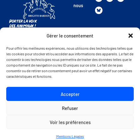
nous
Porter la voix
des animaux !
Gérer le consentement
La FBB
Présentation de la FBB
Pour offrir les meilleures expériences, nous utilisons des technologies telles que
les cookies pour stocker et/ou accéder aux informations des appareils. Le fait de
Nos combats
consentir à ces technologies nous permettra de traiter des données telles que le
Nos refuges
comportement de navigation ou les ID uniques sur ce site. Le fait de ne pas
consentir ou de retirer son consentement peut avoir un effet négatif sur certaines
Nous rejoindre
caractéristiques et fonctions.
Nos actualités
Trouver de l’aide
Accepter
Autres sites de la FBB
Refuser
Voir les préférences
© 2025 Fondation Brigitte Bardot - Tous
Mentions légales
droits réservés
Une réalisation SearchBooster.fr
Mentions Légales