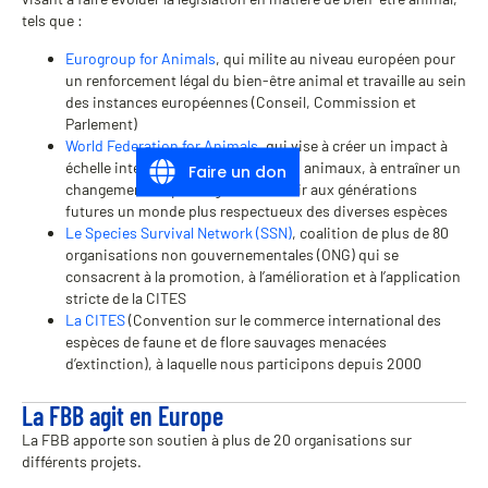
tels que :
Eurogroup for Animals
, qui milite au niveau européen pour
un renforcement légal du bien-être animal et travaille au sein
des instances européennes (Conseil, Commission et
Parlement)
World Federation for Animals
, qui vise à créer un impact à
échelle internationale en faveur des animaux, à entraîner un
Faire un don
changement de paradigme et à offrir aux générations
futures un monde plus respectueux des diverses espèces
Le Species Survival Network (SSN)
, coalition de plus de 80
organisations non gouvernementales (ONG) qui se
consacrent à la promotion, à l’amélioration et à l’application
stricte de la CITES
La CITES
(Convention sur le commerce international des
espèces de faune et de flore sauvages menacées
d’extinction), à laquelle nous participons depuis 2000
La FBB agit en Europe
La FBB apporte son soutien à plus de 20 organisations sur
différents projets.